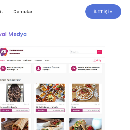
it
Demolar
İLETİŞİM
yal Medya