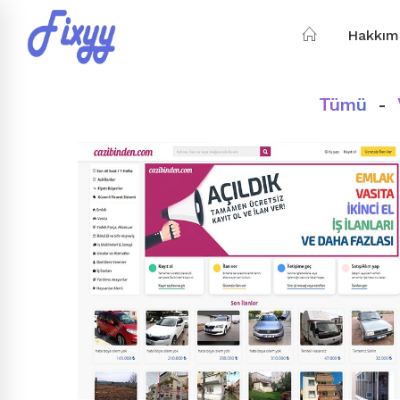
Hakkım
Tümü
-